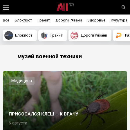
Все
Блокпост
Гранит
Дороги Рязани
Здоровье
Культура
Блокпост
Гранит
Дороги Рязани
Ря
музей военной техники
Медицина
ПРИСОСАЛСЯ КЛЕЩ – К ВРАЧУ
6 августа