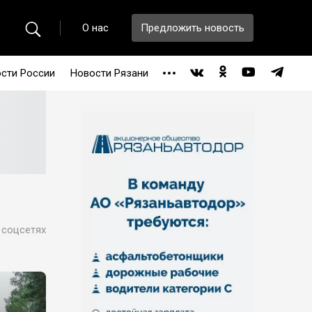
О нас
Предложить новость
сти России
Новости Рязани
 соцсетях