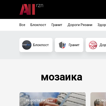
Все
Блокпост
Гранит
Дороги Рязани
Здор
Блокпост
Гранит
Дор
мозаика
Новости Рязани
Ново