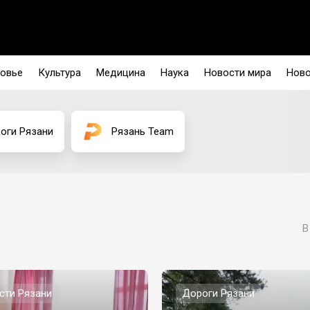
овье
Культура
Медицина
Наука
Новости мира
Ново
оги Рязани
Рязань Team
В
сти Рязани
Дороги Рязани