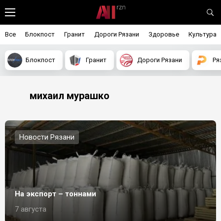
Все
Блокпост
Гранит
Дороги Рязани
Здоровье
Культура
Блокпост
Гранит
Дороги Рязани
Ря
михаил мурашко
Новости Рязани
На экспорт – тоннами
7 августа