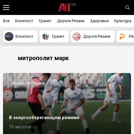
Все
Блокпост
Гранит
Дороги Рязани
Здоровье
Культура
Блокпост
Гранит
Дороги Рязани
Ря
митрополит марк
Новости Рязани
В энергосберегающем режиме
10 августа