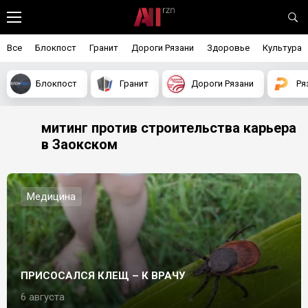
Все
Блокпост
Гранит
Дороги Рязани
Здоровье
Культура
Блокпост
Гранит
Дороги Рязани
Ря
митинг против строительства карьера
в Заокском
Медицина
ПРИСОСАЛСЯ КЛЕЩ – К ВРАЧУ
6 августа