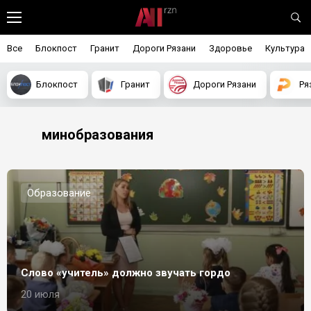
Все
Блокпост
Гранит
Дороги Рязани
Здоровье
Культура
Блокпост
Гранит
Дороги Рязани
Ря
минобразования
Образование
Слово «учитель» должно звучать гордо
20 июля