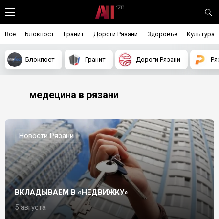
Все
Блокпост
Гранит
Дороги Рязани
Здоровье
Культура
Блокпост
Гранит
Дороги Рязани
Ря
медецина в рязани
Новости Рязани
ВКЛАДЫВАЕМ В «НЕДВИЖКУ»
5 августа