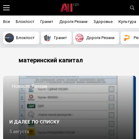
Все
Блокпост
Гранит
Дороги Рязани
Здоровье
Культура
Блокпост
Гранит
Дороги Рязани
Ря
материнский капитал
Новости России
И ДАЛЕЕ ПО СПИСКУ
5 августа