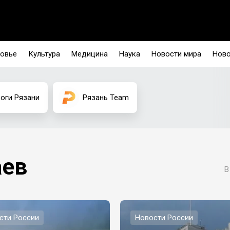
овье
Культура
Медицина
Наука
Новости мира
Ново
оги Рязани
Рязань Team
аев
В
сти России
Новости России