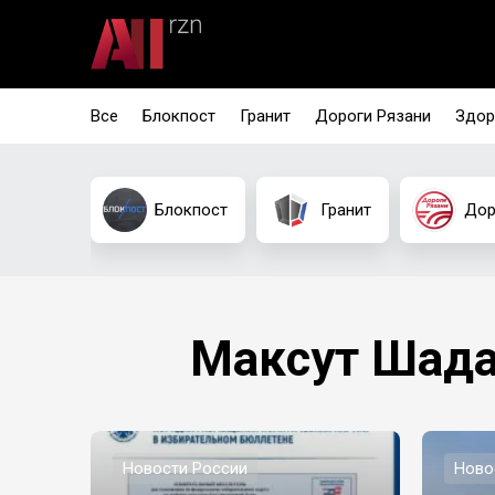
Все
Блокпост
Гранит
Дороги Рязани
Здор
Блокпост
Гранит
Дор
Максут Шад
Новости России
Ново