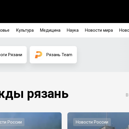
овье
Культура
Медицина
Наука
Новости мира
Ново
оги Рязани
Рязань Team
жды рязань
В
сти России
Новости России