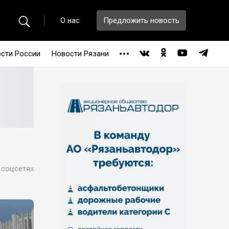
О нас
Предложить новость
сти России
Новости Рязани
 соцсетях