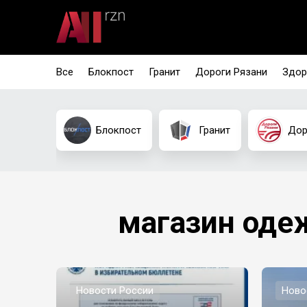
Все
Блокпост
Гранит
Дороги Рязани
Здор
Блокпост
Гранит
Дор
магазин оде
Новости России
Ново