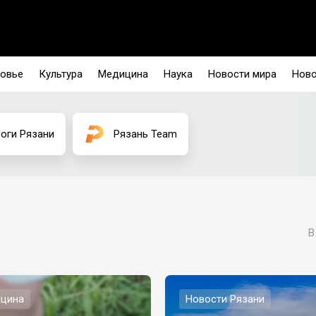
овье
Культура
Медицина
Наука
Новости мира
Ново
оги Рязани
Рязань Team
В
цина
Новости Рязани