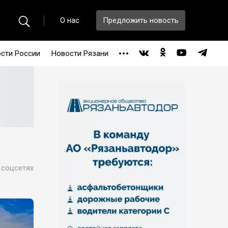
О нас
Предложить новость
сти России
Новости Рязани
 соцсетях