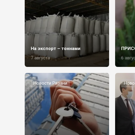
На экспорт – тоннами
ПРИС
7 августа
6 авгу
Новости Рязани
Ново