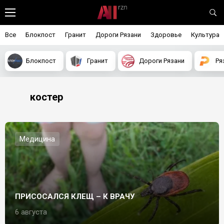
Все
Блокпост
Гранит
Дороги Рязани
Здоровье
Культура
Блокпост
Гранит
Дороги Рязани
Ря
костер
Медицина
ПРИСОСАЛСЯ КЛЕЩ – К ВРАЧУ
6 августа