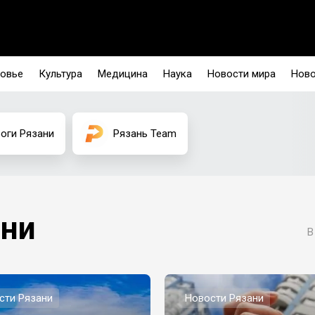
овье
Культура
Медицина
Наука
Новости мира
Ново
оги Рязани
Рязань Team
ани
В
сти Рязани
Новости Рязани