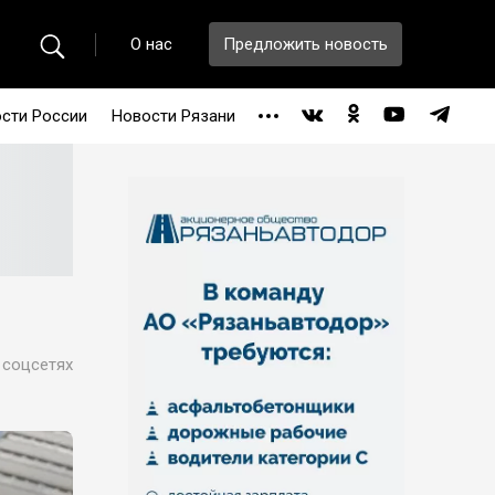
О нас
Предложить новость
сти России
Новости Рязани
 соцсетях