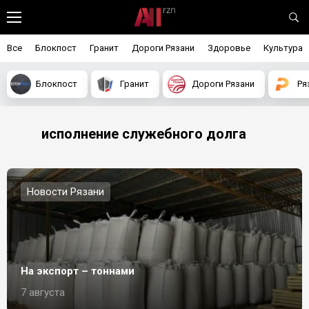
Все
Блокпост
Гранит
Дороги Рязани
Здоровье
Культура
Блокпост
Гранит
Дороги Рязани
Ря
исполнение служебного долга
Новости Рязани
На экспорт – тоннами
7 августа