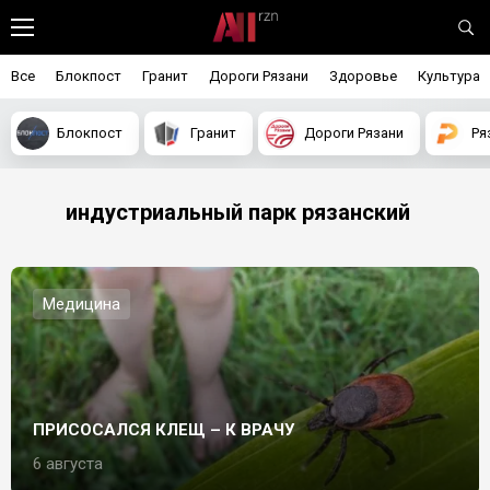
Все
Блокпост
Гранит
Дороги Рязани
Здоровье
Культура
Блокпост
Гранит
Дороги Рязани
Ря
индустриальный парк рязанский
Медицина
ПРИСОСАЛСЯ КЛЕЩ – К ВРАЧУ
6 августа