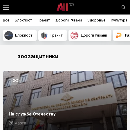
Все
Блокпост
Гранит
Дороги Рязани
Здоровье
Культура
Блокпост
Гранит
Дороги Рязани
Ря
зоозащитники
СВО
На службе Отечеству
28 марта