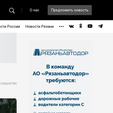
О нас
Предложить новость
сти России
Новости Рязани
 соцсетях