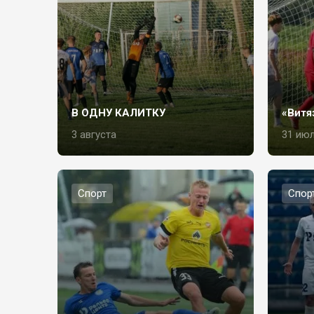
В ОДНУ КАЛИТКУ
«Витя
3 августа
31 ию
Спорт
Спор