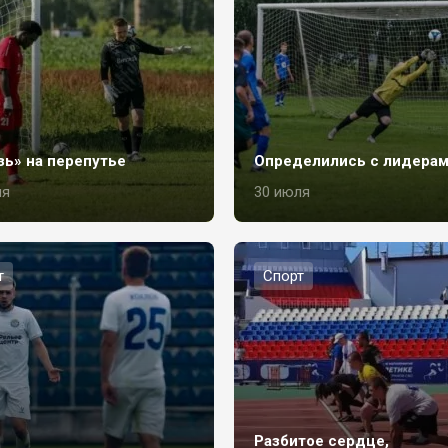
зь» на перепутье
Определились с лидера
ля
30 июля
т
Спорт
Разбитое сердце,