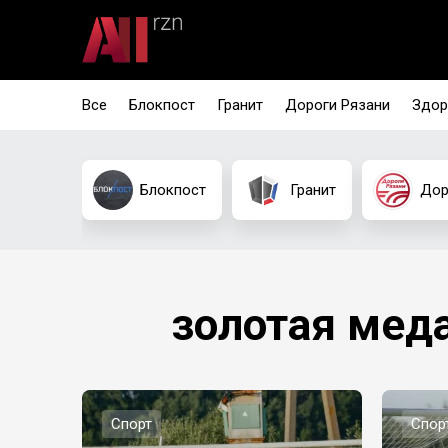
Все
Блокпост
Гранит
Дороги Рязани
Здор
Блокпост
Гранит
Дор
золотая мед
Спорт
Спор