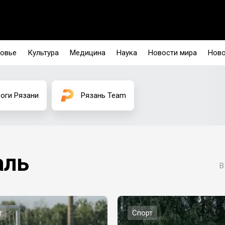
овье
Культура
Медицина
Наука
Новости мира
Ново
оги Рязани
Рязань Team
аль
В
т
Спорт