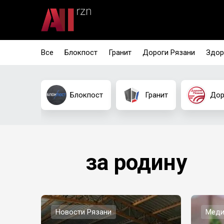
Все
Блокпост
Гранит
Дороги Рязани
Здор
Блокпост
Гранит
Дор
за родину
Новости Рязани
Меди