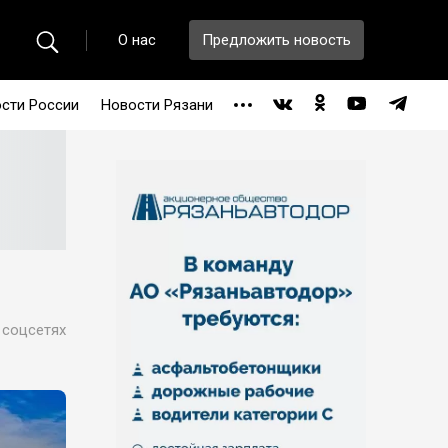
О нас
Предложить новость
сти России
Новости Рязани
 соцсетях