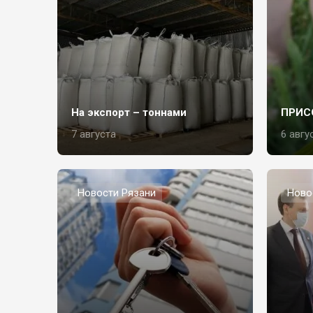
На экспорт – тоннами
ПРИС
7 августа
6 авгу
Новости Рязани
Ново