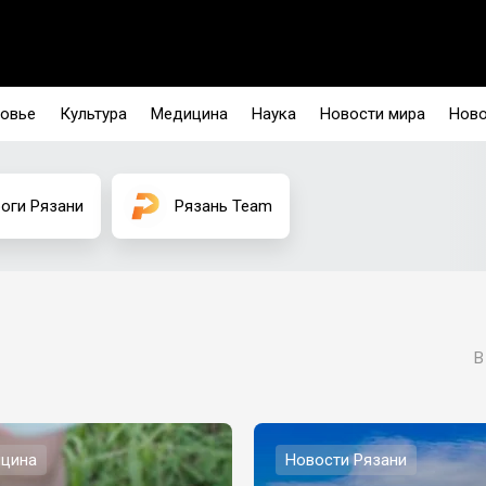
овье
Культура
Медицина
Наука
Новости мира
Ново
оги Рязани
Рязань Team
В
цина
Новости Рязани