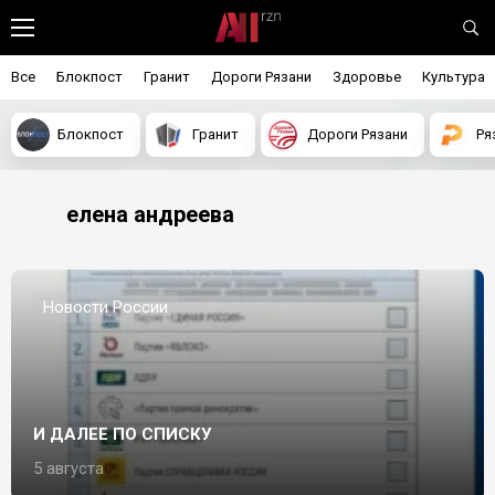
Все
Блокпост
Гранит
Дороги Рязани
Здоровье
Культура
Блокпост
Гранит
Дороги Рязани
Ря
елена андреева
Новости России
И ДАЛЕЕ ПО СПИСКУ
5 августа