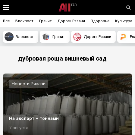
Все
Блокпост
Гранит
Дороги Рязани
Здоровье
Культура
Блокпост
Гранит
Дороги Рязани
Ря
дубровая роща вишневый сад
Новости Рязани
На экспорт – тоннами
7 августа