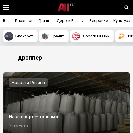
Все
Блокпост
Гранит
Дороги Рязани
Здоровье
Культура
Блокпост
Гранит
Дороги Рязани
Ря
дроппер
Новости Рязани
На экспорт – тоннами
7 августа