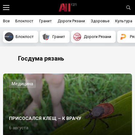
Все
Блокпост
Гранит
Дороги Рязани
Здоровье
Культура
Блокпост
Гранит
Дороги Рязани
Ря
Госдума рязань
Медицина
ПРИСОСАЛСЯ КЛЕЩ – К ВРАЧУ
6 августа