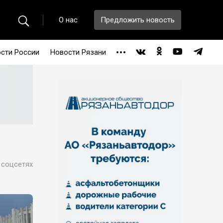
О нас
Предложить новость
сти России
Новости Рязани
 соцсетях