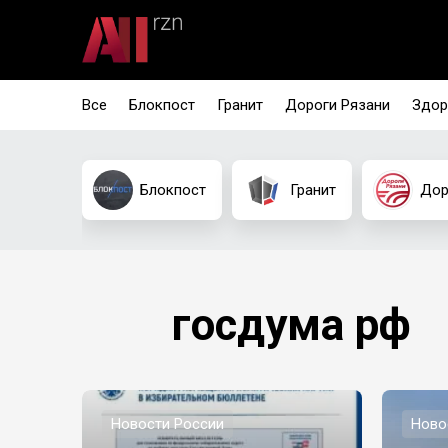
Все
Блокпост
Гранит
Дороги Рязани
Здор
Блокпост
Гранит
Дор
госдума рф
Новости России
Ново