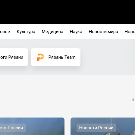
овье
Культура
Медицина
Наука
Новости мира
Ново
оги Рязани
Рязань Team
В
сти России
Новости России