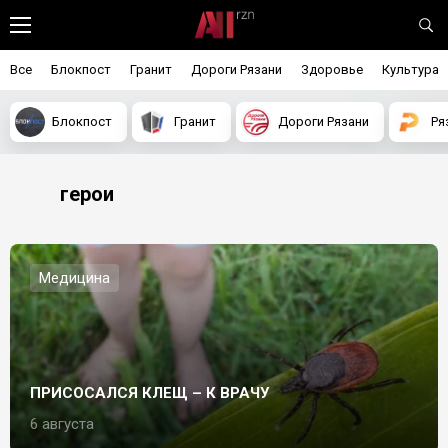
Все
Блокпост
Гранит
Дороги Рязани
Здоровье
Культура
Блокпост
Гранит
Дороги Рязани
Ря
герои
Медицина
ПРИСОСАЛСЯ КЛЕЩ – К ВРАЧУ
6 августа