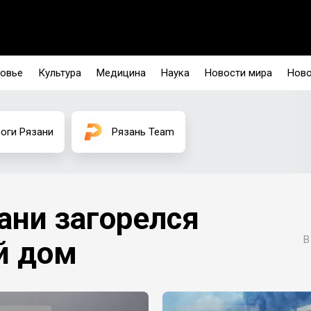
овье
Культура
Медицина
Наука
Новости мира
Ново
оги Рязани
Рязань Team
ани загорелся
В
й дом