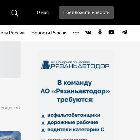
О нас
Предложить новость
сти России
Новости Рязани
 соцсетях