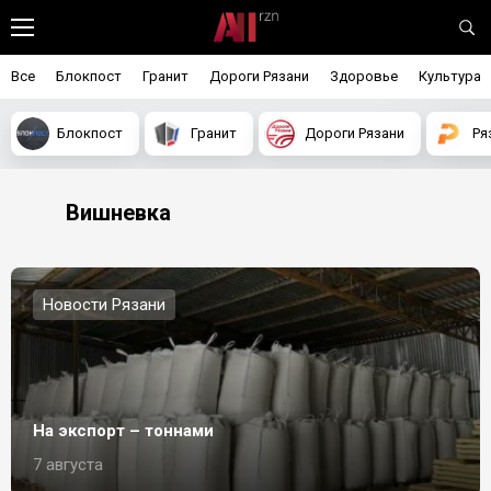
Все
Блокпост
Гранит
Дороги Рязани
Здоровье
Культура
Блокпост
Гранит
Дороги Рязани
Ря
Вишневка
Новости Рязани
На экспорт – тоннами
7 августа