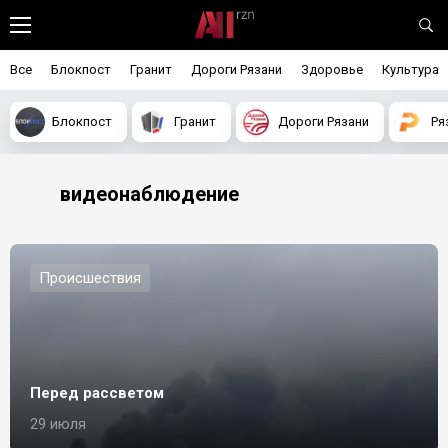
Все
Блокпост
Гранит
Дороги Рязани
Здоровье
Культура
Блокпост
Гранит
Дороги Рязани
Ря
видеонаблюдение
Происшествия
Перед рассветом
29 июля