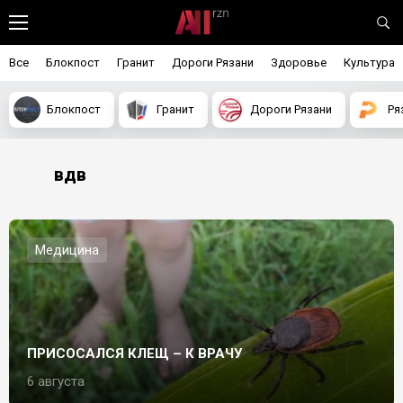
Все
Блокпост
Гранит
Дороги Рязани
Здоровье
Культура
Блокпост
Гранит
Дороги Рязани
Ря
вдв
Медицина
ПРИСОСАЛСЯ КЛЕЩ – К ВРАЧУ
6 августа