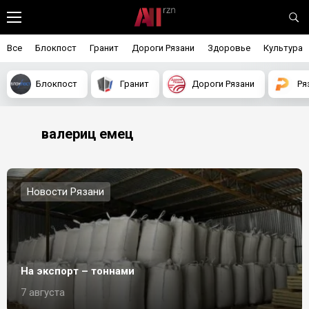
Все
Блокпост
Гранит
Дороги Рязани
Здоровье
Культура
Блокпост
Гранит
Дороги Рязани
Ря
валериц емец
Новости Рязани
На экспорт – тоннами
7 августа