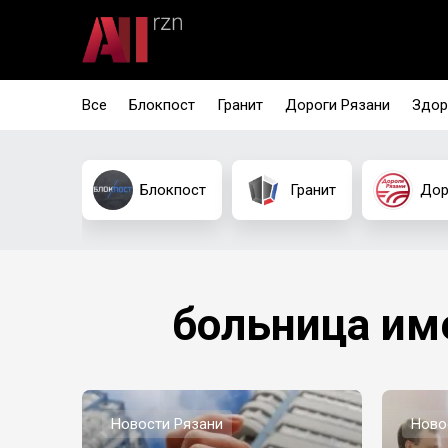
Все
Блокпост
Гранит
Дороги Рязани
Здор
Блокпост
Гранит
Дор
больница им
Новости Рязани
Ново