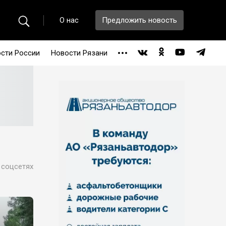
О нас
Предложить новость
сти России
Новости Рязани
 соцсетях