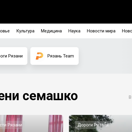
овье
Культура
Медицина
Наука
Новости мира
Ново
оги Рязани
Рязань Team
ени семашко
В
сти Рязани
Дороги Рязани