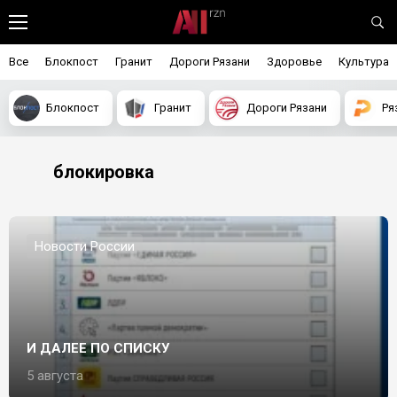
Все
Блокпост
Гранит
Дороги Рязани
Здоровье
Культура
Блокпост
Гранит
Дороги Рязани
Ря
блокировка
Новости России
И ДАЛЕЕ ПО СПИСКУ
5 августа