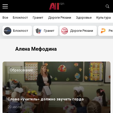
Все
Блокпост
Гранит
Дороги Рязани
Здоровье
Культура
Блокпост
Гранит
Дороги Рязани
Ря
Алена Мефодина
Образование
Слово «учитель» должно звучать гордо
20 июля