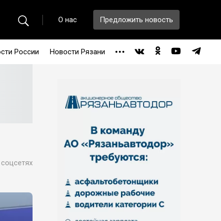
О нас
Предложить новость
сти России
Новости Рязани
 соцсетях