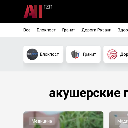
Все
Блокпост
Гранит
Дороги Рязани
Здор
Блокпост
Гранит
Дор
акушерские 
Медицина
Меди