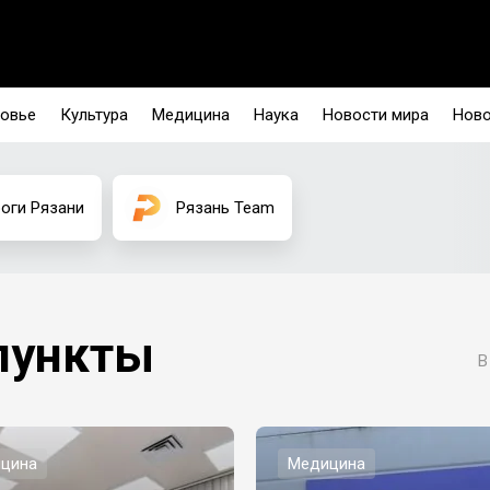
овье
Культура
Медицина
Наука
Новости мира
Ново
оги Рязани
Рязань Team
пункты
В
цина
Медицина