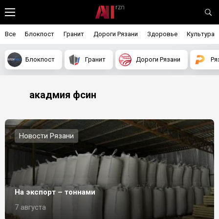
Все
Блокпост
Гранит
Дороги Рязани
Здоровье
Культура
Блокпост
Гранит
Дороги Рязани
Ря
акадмия фсин
Новости Рязани
На экспорт – тоннами
7 августа