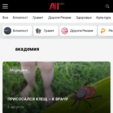
Все
Блокпост
Гранит
Дороги Рязани
Здоровье
Культура
Блокпост
Гранит
Дороги Рязани
Ря
академия
Медицина
ПРИСОСАЛСЯ КЛЕЩ – К ВРАЧУ
6 августа