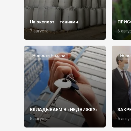
На экспорт – тоннами
ПРИС
7 августа
6 авгу
Новости Рязани
Ново
ВКЛАДЫВАЕМ В «НЕДВИЖКУ»
ЗАКР
5 августа
5 авгу