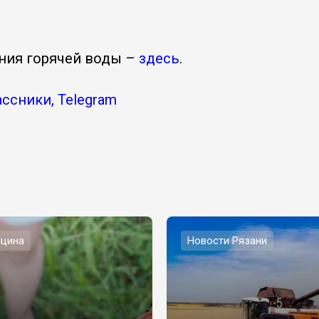
ния горячей воды –
здесь
.
ассники, Telegram
цина
Новости Рязани