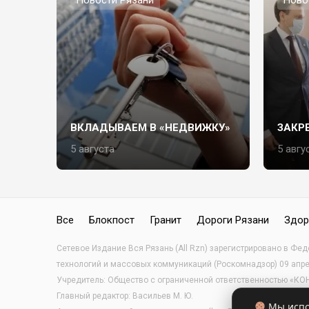
Новости Рязани
Ново
ВКЛАДЫВАЕМ В «НЕДВИЖКУ»
ЗАКР
5 августа
5 авгу
Все
Блокпост
Гранит
Дороги Рязани
Здор
Сетевое Издание Вся Рязань (All Rzn) зарегистрировано в Фе
технологий и массовых коммуникаций (Роскомнадзор) 09 апр
Учредитель: Общество с ограниченной ответственностью «
Главный редактор: Васильев М. Ю.
Мы испол