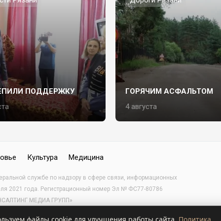
сти Рязани
Дороги Рязани
ЕПИЛИ ПОДДЕРЖКУ
ГОРЯЧИМ АСФАЛЬТОМ
ста
4 августа
овье
Культура
Медицина
деральной службе по надзору в сфере связи, информационных
еля 2021 года. Регистрационный номер Эл № ФС77-80786
КОНСАЛТИНГ МЕДИА ГРУПП»
ьзуем файлы cookie для улучшения работы сайта.
Политика