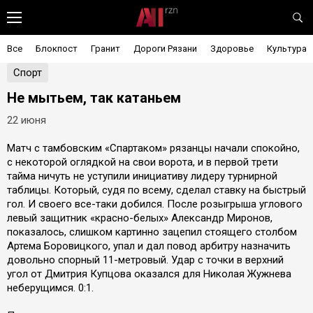
Все
Блокпост
Гранит
Дороги Рязани
Здоровье
Культура
Спорт
Не мытьем, так катаньем
22 июня
️Матч с тамбовским «Спартаком» рязанцы начали спокойно,
с некоторой оглядкой на свои ворота, и в первой трети
тайма ничуть не уступили инициативу лидеру турнирной
таблицы. Который, судя по всему, сделал ставку на быстрый
гол. И своего все-таки добился. После розыгрыша углового
левый защитник «красно-белых» Александр Миронов,
показалось, слишком картинно зацепил стоящего столбом
Артема Боровицкого, упал и дал повод арбитру назначить
довольно спорный 11-метровый. Удар с точки в верхний
угол от Дмитрия Купцова оказался для Николая Жужнева
неберущимся. 0:1.