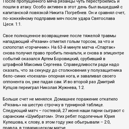
После пропущенного мяча рязанцы чуть перестроились и
пошли в атаку. Особо активен в этот день был вышедший с
капитанской повязкой Никита Погребнев. Он и сравнял счет,
по-хоккейному подправив мяч после удара Святослава
Цеся. 1:1.
Свое полноценное возвращение после тяжелой травмы
нападающий «Рязани» отметил голым торсом, за что и
схлопотал «горчичник». На 63-й минуте матча «Спартак»
снова получил право пробить пенальти, и снова в эпицентре
событий оказался Артем Боровицкий, срубивший в
штрафной Максима Сергеева. Справедливости ради надо
сказать, что за секунду до столкновения у полузащитника
бело-синих «поехала» опорная нога, и заваливал своего
оппонента он, уже падая сам. И во второй раз Дмитрий
Купцов переиграл Николая Жужнева, 1:2.
Больше счет не менялся. Домашнее поражение откатило
«Рязань» на шестую строчку в турнирной таблице.
Следующий матч – гостевой, 27 июня наши парни сыграют с
саранским «Шумбратом». Этих ребят подопечные Юрия
Кулешова, к слову, в этом году уже обыгрывали – 2:0,
правда, в товарищеском матче.