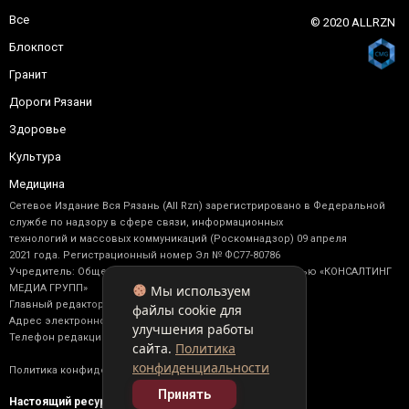
Все
© 2020 ALLRZN
Блокпост
Гранит
Дороги Рязани
Здоровье
Культура
Медицина
Сетевое Издание Вся Рязань (All Rzn) зарегистрировано в Федеральной
службе по надзору в сфере связи, информационных
технологий и массовых коммуникаций (Роскомнадзор) 09 апреля
2021 года. Регистрационный номер Эл № ФС77-80786
Учредитель: Общество с ограниченной ответственностью «КОНСАЛТИНГ
Мы используем
МЕДИА ГРУПП»
Главный редактор: Васильев М. Ю.
файлы cookie для
Адрес электронной почты редакции: allrzn@yandex.ru
улучшения работы
Телефон редакции: +7 (910) 902-17-92
сайта.
Политика
конфиденциальности
Политика конфиденциальности
Принять
Настоящий ресурс содержит материалы 16+