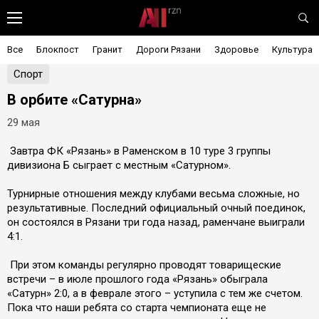
Все
Блокпост
Гранит
Дороги Рязани
Здоровье
Культура
Спорт
В орбите «Сатурна»
29 мая
️ Завтра ФК «Рязань» в Раменском в 10 туре 3 группы
дивизиона Б сыграет с местным «Сатурном».
Турнирные отношения между клубами весьма сложные, но
результативные. Последний официальный очный поединок,
он состоялся в Рязани три года назад, раменчане выиграли
4:1.
️ При этом команды регулярно проводят товарищеские
встречи – в июле прошлого года «Рязань» обыграла
«Сатурн» 2:0, а в феврале этого – уступила с тем же счетом.
Пока что наши ребята со старта чемпионата еще не