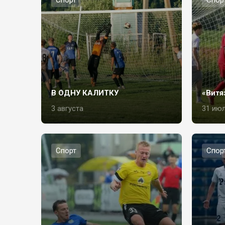
Спорт
Спор
В ОДНУ КАЛИТКУ
«Витя
3 августа
31 ию
Спорт
Спор