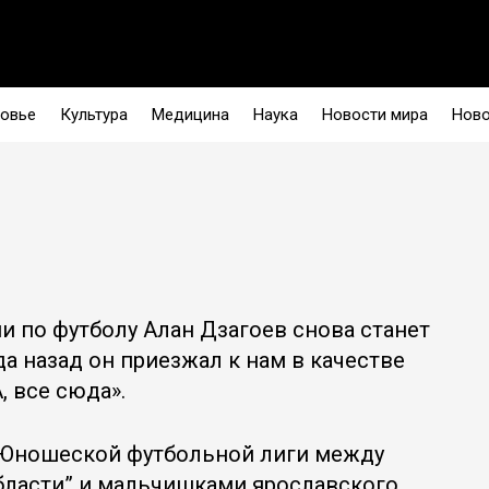
овье
Культура
Медицина
Наука
Новости мира
Ново
и по футболу Алан Дзагоев снова станет
да назад он приезжал к нам в качестве
 все сюда».
м Юношеской футбольной лиги между
бласти” и мальчишками ярославского