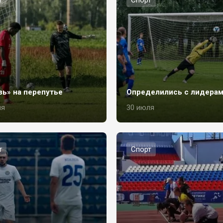
т
Спорт
зь» на перепутье
Определились с лидера
ля
30 июля
т
Спорт