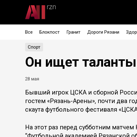
Все
Блокпост
Гранит
Дороги Рязани
Здор
Спорт
Он ищет таланты
28 мая
️Бывший игрок ЦСКА и сборной Росси
гостем «Рязань-Арены», почти два го
скаута футбольного фестиваля «ЦСКА,
На этот раз перед субботним матче
“Футбольной академией Рязанской о