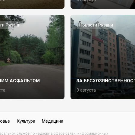
ги Рязани
Новости Рязани
ЧИМ АСФАЛЬТОМ
ЗА БЕСХОЗЯЙСТВЕННОС
ста
3 августа
овье
Культура
Медицина
деральной службе по надзору в сфере связи, информационных