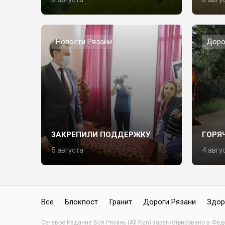
Новости Рязани
Доро
ЗАКРЕПИЛИ ПОДДЕРЖКУ
ГОРЯ
5 августа
4 авгу
Все
Блокпост
Гранит
Дороги Рязани
Здор
Сетевое Издание Вся Рязань (All Rzn) зарегистрировано в Фе