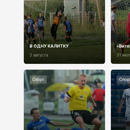
В ОДНУ КАЛИТКУ
«Витя
3 августа
31 ию
Спорт
Спор