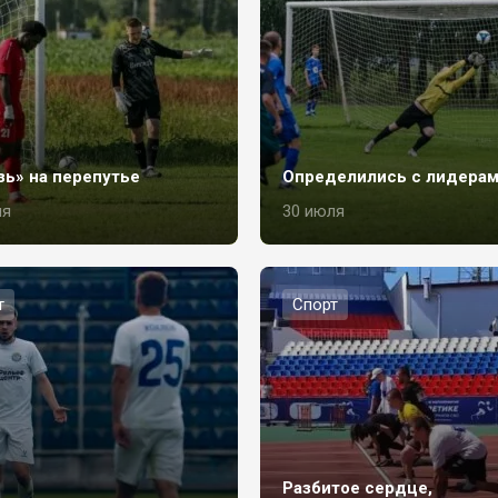
зь» на перепутье
Определились с лидера
ля
30 июля
т
Спорт
Разбитое сердце,