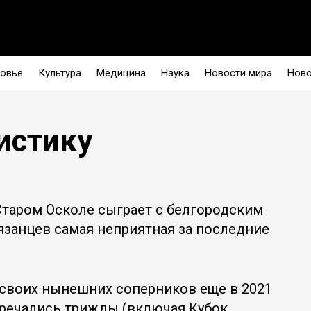
овье
Культура
Медицина
Наука
Новости мира
Ново
истику
 Старом Осколе сыграет с белгородским
рязанцев самая неприятная за последние
своих нынешних соперников еще в 2021
тречались трижды (включая Кубок