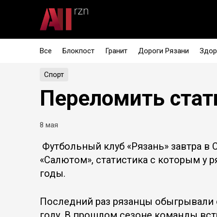
Все
Блокпост
Гранит
Дороги Рязани
Здор
Спорт
Переломить стат
8 мая
️ Футбольный клуб «Рязань» завтра в
«Салютом», статистика с которым у 
годы.
Последний раз рязанцы обыгрывали 
году. В прошлом сезоне команды вс