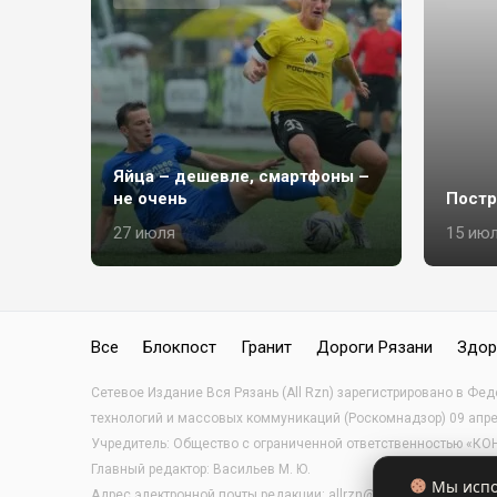
Яйца – дешевле, смартфоны –
не очень
Постр
27 июля
15 ию
Все
Блокпост
Гранит
Дороги Рязани
Здор
Сетевое Издание Вся Рязань (All Rzn) зарегистрировано в Фе
технологий и массовых коммуникаций (Роскомнадзор) 09 апр
Учредитель: Общество с ограниченной ответственностью «
Главный редактор: Васильев М. Ю.
Мы испол
Адрес электронной почты редакции: allrzn@yandex.ru