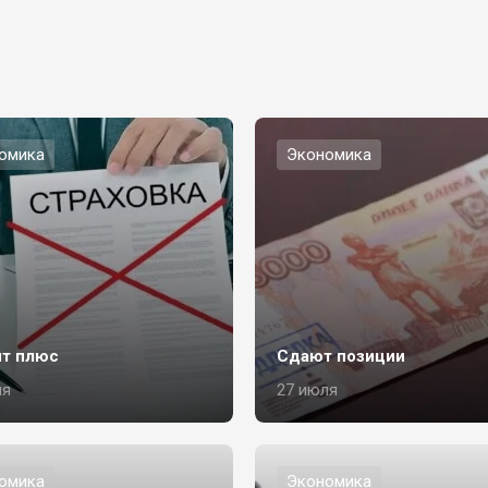
омика
Экономика
т плюс
Сдают позиции
ля
27 июля
омика
Экономика