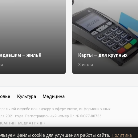
адавшим – жильё
Карты – для крупных
ля
3 июля
овье
Культура
Медицина
деральной службе по надзору в сфере связи, информационных
еля 2021 года. Регистрационный номер Эл № ФС77-80786
КОНСАЛТИНГ МЕДИА ГРУПП»
ьзуем файлы cookie для улучшения работы сайта.
Политика