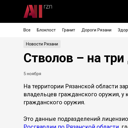
Все
Блокпост
Гранит
Дороги Рязани
Здор
Новости Рязани
Стволов – на три
5 ноября
На территории Рязанской области за
владельцев гражданского оружия, у 
гражданского оружия.
Это данные подразделений лицензи
Росгвардии по Рязанской области
, г