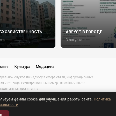
ЕСХОЗЯЙСТВЕННОСТЬ
АВГУСТ В ГОРОДЕ
ста
3 августа
овье
Культура
Медицина
деральной службе по надзору в сфере связи, информационных
еля 2021 года. Регистрационный номер Эл № ФС77-80786
КОНСАЛТИНГ МЕДИА ГРУПП»
ьзуем файлы cookie для улучшения работы сайта.
Политика
иальности
ь