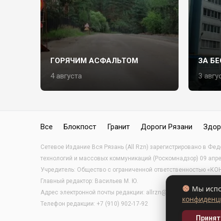
ГОРЯЧИМ АСФАЛЬТОМ
ЗА Б
4 августа
3 авгу
Все
Блокпост
Гранит
Дороги Рязани
Здор
Сетевое Издание Вся Рязань (All Rzn) зарегистрировано в Фе
технологий и массовых коммуникаций (Роскомнадзор) 09 апр
Учредитель: Общество с ограниченной ответственностью «
Главный редактор: Васильев М. Ю.
Мы испол
Адрес электронной почты редакции: allrzn@yandex.ru
конфиденц
Телефон редакции: +7 (910) 902-17-92
Принят