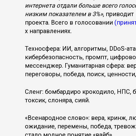
интернета отдали больше всего голос
низким показателем в 3%»
, приводит
проекта. Всего в голосовании
(приня
х направлениях.
Техносфера: ИИ, алгоритмы, DDoS-ат
кибербезопасность, промпт, цифрово
мессенджер. Гуманитарная сфера: вер
переговоры, победа, поиск, ценности,
Сленг: бомбардиро крокодило, НПС, бр
токсик, слоняра, сияй.
«Всенародное слово»: вера, кринж, л
ожидание, перемены, победа, тревож
стало модное понятие «вайб».