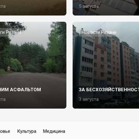
ста
5 августа
ги Рязани
Новости Рязани
ЧИМ АСФАЛЬТОМ
ЗА БЕСХОЗЯЙСТВЕННОС
ста
3 августа
овье
Культура
Медицина