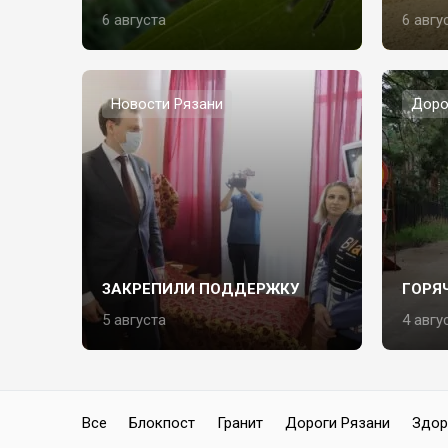
6 августа
6 авгу
Новости Рязани
Доро
ЗАКРЕПИЛИ ПОДДЕРЖКУ
ГОРЯ
5 августа
4 авгу
Все
Блокпост
Гранит
Дороги Рязани
Здор