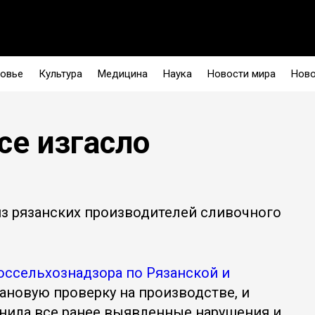
овье
Культура
Медицина
Наука
Новости мира
Ново
се изгасло
из рязанских производителей сливочного
оссельхознадзора по Рязанской и
новую проверку на производстве, и
ранила все ранее выявленные нарушения и