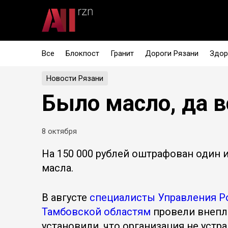
Все
Блокпост
Гранит
Дороги Рязани
Здор
Новости Рязани
Было масло, да в
8 октября
На 150 000 рублей оштрафован один 
масла.
В августе
специалисты Управления Р
Тамбовской областям
провели внепла
установили, что организация не уст