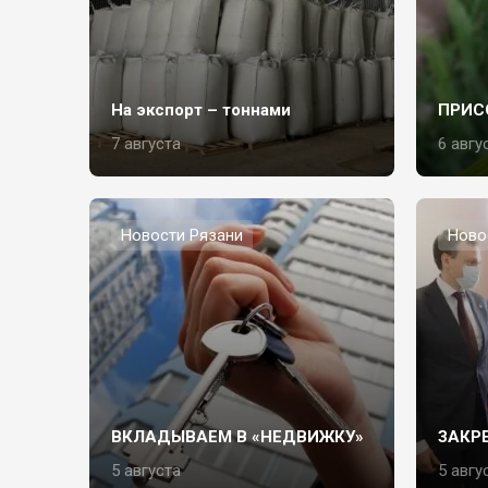
На экспорт – тоннами
ПРИС
7 августа
6 авгу
Новости Рязани
Ново
ВКЛАДЫВАЕМ В «НЕДВИЖКУ»
ЗАКР
5 августа
5 авгу