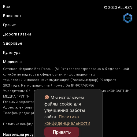
Все
© 2020 ALLRZN
Блокпост
Гранит
Дороги Рязани
Здоровье
Культура
Медицина
Сетевое Издание Вся Рязань (All Rzn) зарегистрировано в Федеральной
службе по надзору в сфере связи, информационных
технологий и массовых коммуникаций (Роскомнадзор) 09 апреля
2021 года. Регистрационный номер Эл № ФС77-80786
Учредитель: Общество с ограниченной ответственностью «КОНСАЛТИНГ
Мы используем
МЕДИА ГРУПП»
Главный редактор: Васильев М. Ю.
файлы cookie для
Адрес электронной почты редакции: allrzn@yandex.ru
улучшения работы
Телефон редакции: +7 (910) 902-17-92
сайта.
Политика
конфиденциальности
Политика конфиденциальности
Принять
Настоящий ресурс содержит материалы 16+