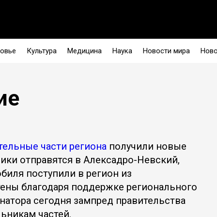
овье
Культура
Медицина
Наука
Новости мира
Ново
ие
тельные части региона
получили новые
ики отправятся в Алексадро-Невский,
обиля поступили в регион из
тены благодаря поддержке регионального
рнатора сегодня зампред правительства
ьникам частей.