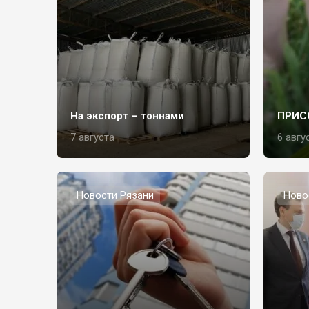
На экспорт – тоннами
ПРИС
7 августа
6 авгу
Новости Рязани
Ново