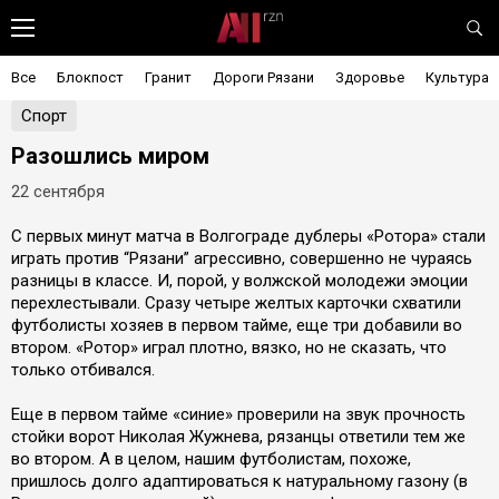
Все
Блокпост
Гранит
Дороги Рязани
Здоровье
Культура
Спорт
Разошлись миром
22 сентября
С первых минут матча в Волгограде дублеры «Ротора» стали
играть против “Рязани” агрессивно, совершенно не чураясь
разницы в классе. И, порой, у волжской молодежи эмоции
перехлестывали. Сразу четыре желтых карточки схватили
футболисты хозяев в первом тайме, еще три добавили во
втором. «Ротор» играл плотно, вязко, но не сказать, что
только отбивался.
Еще в первом тайме «синие» проверили на звук прочность
стойки ворот Николая Жужнева, рязанцы ответили тем же
во втором. А в целом, нашим футболистам, похоже,
пришлось долго адаптироваться к натуральному газону (в