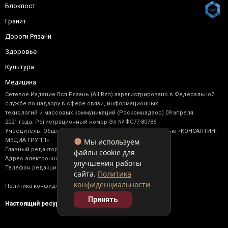
Блокпост
Гранит
Дороги Рязани
Здоровье
Культура
Медицина
Сетевое Издание Вся Рязань (All Rzn) зарегистрировано в Федеральной
службе по надзору в сфере связи, информационных
технологий и массовых коммуникаций (Роскомнадзор) 09 апреля
2021 года. Регистрационный номер Эл № ФС77-80786
Учредитель: Общество с ограниченной ответственностью «КОНСАЛТИНГ
Мы используем
МЕДИА ГРУПП»
Главный редактор: Васильев М. Ю.
файлы cookie для
Адрес электронной почты редакции: allrzn@yandex.ru
улучшения работы
Телефон редакции: +7 (910) 902-17-92
сайта.
Политика
конфиденциальности
Политика конфиденциальности
Принять
Настоящий ресурс содержит материалы 16+